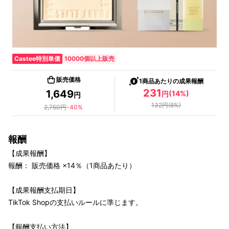
Castee特別単価
10000個以上販売
販売価格
1商品あたりの成果報酬
231
1,649
(
14
%)
円
円
132
円
(
8
%)
2,750
円
-
40
%
報酬
【成果報酬】
報酬： 販売価格 ×14％（1商品あたり）
【成果報酬支払期日】
TikTok Shopの支払いルールに準じます。
【報酬支払い方法】