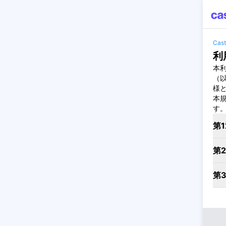
Ca
利
本利
（
様
本
す
第1
第
第