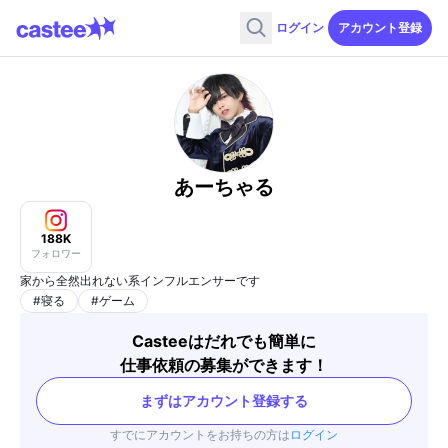
ログイン
アカウント登録
あーちゃる
188K
フォロワー
家から全然出れない系インフルエンサーです
#
寝る
#
ゲーム
Casteeはだれでも簡単に
仕事依頼の募集ができます！
まずはアカウント登録する
すでにアカウントをお持ちの方は
ログイン