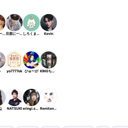
あっぴー&まっぴー🌈🖍
旦那に一目惚れした女
しろくまななみん
Kevin
ル
yo7777ok
ひゅーが
KINGちゃん
な
NATSUKI
eringi.smile0301
Remitan レミたん🥕🐴