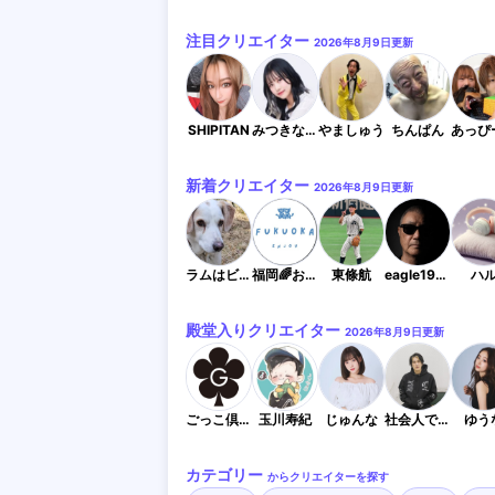
注目クリエイター
2026年8月9日
更新
SHIPITAN
みつきなんだよね
やましゅう
ちんぱん
新着クリエイター
2026年8月9日
更新
ラムはビーグル似の男子犬
福岡🌈おでかけ＆イベント情報
東條航
eagle19531227
ハ
殿堂入りクリエイター
2026年8月9日
更新
ごっこ倶楽部
玉川寿紀
じゅんな
社会人ですけど何か？
ゆう
カテゴリー
からクリエイターを探す