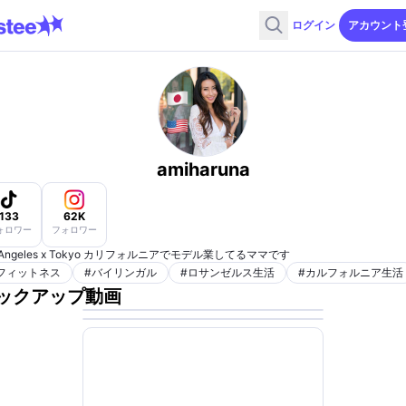
ログイン
アカウント
amiharuna
133
62K
ォロワー
フォロワー
s Angeles x Tokyo カリフォルニアでモデル業してるママです
フィットネス
#
バイリンガル
#
ロサンゼルス生活
#
カルフォルニア生活
ックアップ動画