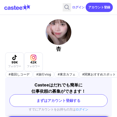
ログイン
アカウント登録
杏
99K
42K
フォロワー
フォロワー
#
着回しコーデ
#
旅行vlog
#
東京カフェ
#
関東おすすめスポット
Casteeはだれでも簡単に
仕事依頼の募集ができます！
まずはアカウント登録する
すでにアカウントをお持ちの方は
ログイン