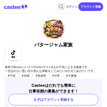
ログイン
アカウント登録
バタージャム家族
8K
フォロワー
身長138cmのパパと172cmのママと6人の子供による大家族です。
一生忘れない思い出や色んな体験をしてみたいorさせてあげたいです。
#
子供
#
夫婦
#
低身長
#
日常
#
大家族
Casteeはだれでも簡単に
仕事依頼の募集ができます！
まずはアカウント登録する