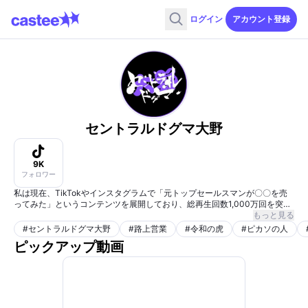
ログイン
アカウント登録
セントラルドグマ大野
9K
フォロワー
私は現在、TikTokやインスタグラムで「元トップセールスマンが〇〇を売
ってみた」というコンテンツを展開しており、総再生回数1,000万回を突破
しています。むしかごやコンクリートブロックなど、一見売れなさそうな商
もっと見る
品を街中で販売する動画が大きな話題となり、多くの視聴者の関心を引いて
#
セントラルドグマ大野
#
路上営業
#
令和の虎
#
ピカソの人
きました。
ピックアップ動画
私の経歴ですが、高校時代にはピカソの名前を「噛まずに本気で言う」とい
うネタで「体感3億回再生」を経験し、高校生の漫才大会で優勝し、オール
巨人師匠からは「100点に近い」と高評価をいただき、県民栄誉賞やCDデ
ビュー、さらには全国放送のドキュメンタリー出演も果たしました。