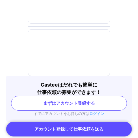
その後、上京するも挫折を経験し、営業の道に進みましたが、そこで日本一
の営業成績を上場企業で記録しました。そして、YouTubeの『令和の虎』で
は300万回再生を達成し、ラファエルのカレーパンをいろいろな飲食店に飛
び込みで提案し、年間50万円でメニューに追加してもらう営業を任されま
した。
私は、どんな商品やサービスでも売る自信があります！今回は、皆さんの商
品や会社をPRし、街中で実際に売り込んで成果をお見せしたいと考えてい
ます。
Casteeはだれでも簡単に
仕事依頼の募集ができます！
まずはアカウント登録する
すでにアカウントをお持ちの方は
ログイン
アカウント登録して仕事依頼を送る