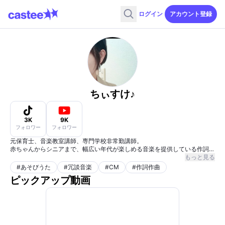
ログイン
アカウント登録
ちぃすけ♪
3K
9K
フォロワー
フォロワー
元保育士、音楽教室講師、専門学校非常勤講師。
赤ちゃんからシニアまで、幅広い年代が楽しめる音楽を提供している作詞作
曲家。
もっと見る
#
あそびうた
#
冗談音楽
#
CM
#
作詞作曲
ピックアップ動画