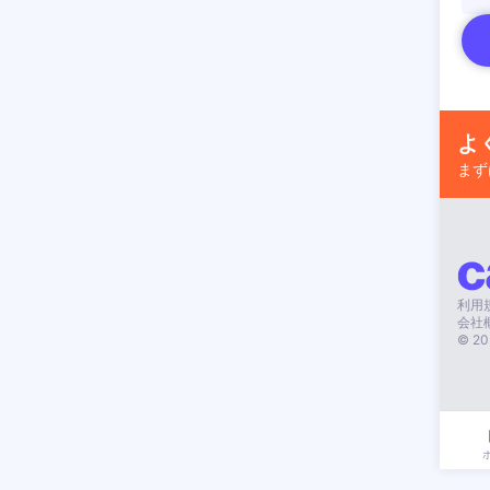
よ
まず
利用
会社
©
20