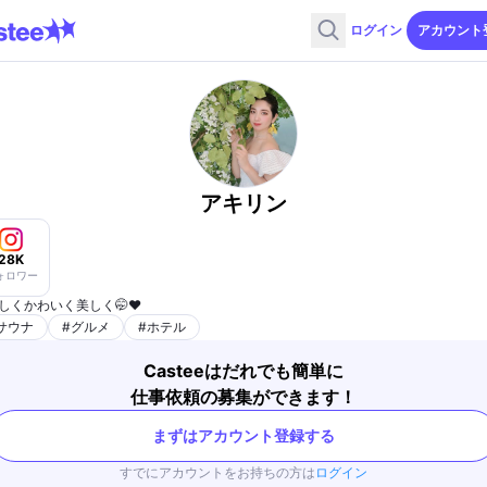
ログイン
アカウント
アキリン
28K
ォロワー
しくかわいく美しく🤭♥️
サウナ
#
グルメ
#
ホテル
Casteeはだれでも簡単に
仕事依頼の募集ができます！
まずはアカウント登録する
すでにアカウントをお持ちの方は
ログイン