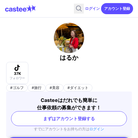
ログイン
アカウント登録
はるか
37K
フォロワー
#
ゴルフ
#
旅行
#
美容
#
ダイエット
Casteeはだれでも簡単に
仕事依頼の募集ができます！
まずはアカウント登録する
すでにアカウントをお持ちの方は
ログイン