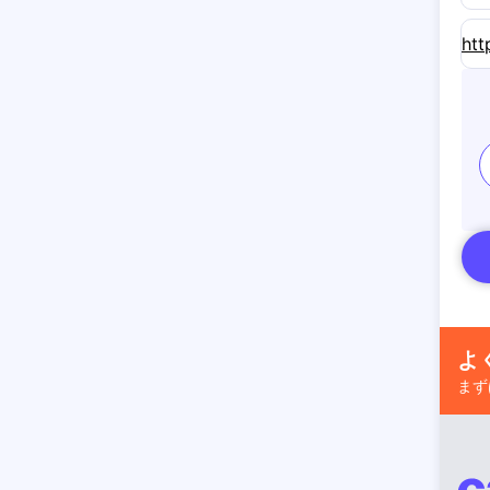
htt
よ
まず