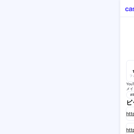
フ
You
メイ
#
ピ
htt
htt