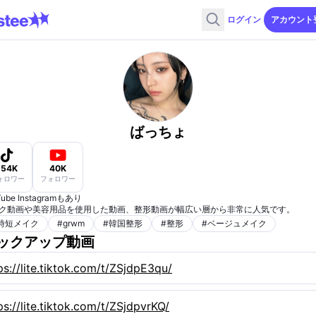
ログイン
アカウント
ばっちょ
154K
40K
ォロワー
フォロワー
Tube Instagramもあり
ク動画や美容用品を使用した動画、整形動画が幅広い層から非常に人気です。
時短メイク
#
grwm
#
韓国整形
#
整形
#
ベージュメイク
ックアップ動画
ps://lite.tiktok.com/t/ZSjdpE3qu/
ps://lite.tiktok.com/t/ZSjdpvrKQ/