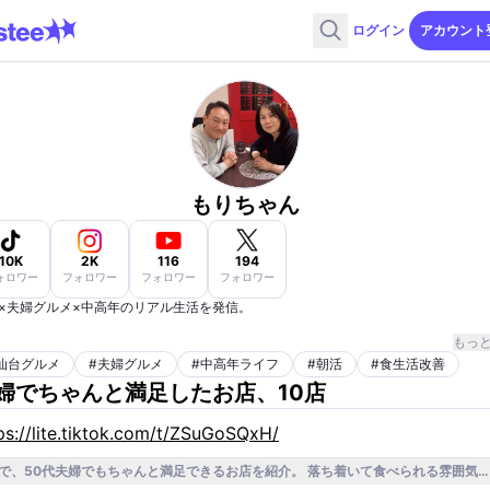
ログイン
アカウント
もりちゃん
10K
2K
116
194
ォロワー
フォロワー
フォロワー
フォロワー
×夫婦グルメ×中高年のリアル生活を発信。
に行って「満足できた店」だけを紹介。
もっ
・朝活・食習慣の見直しを通じて
仙台グルメ
#
夫婦グルメ
#
中高年ライフ
#
朝活
#
食生活改善
年でも生活が整うヒントを届けています。
婦でちゃんと満足したお店、10店
店・健康系サービスのPR対応可能です。
ps://lite.tiktok.com/t/ZSuGoSQxH/