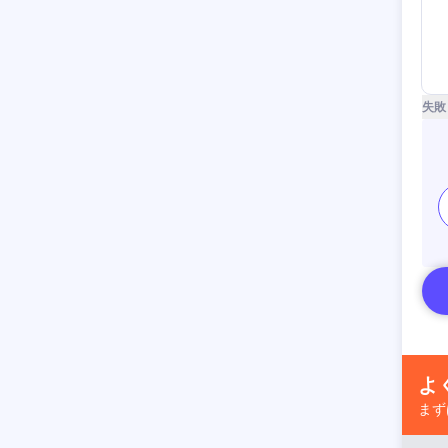
失敗
よ
まず