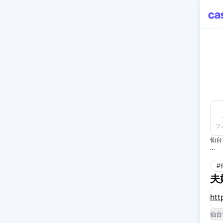
フ
仙台
実際
外食
#
中高
夫
飲食
htt