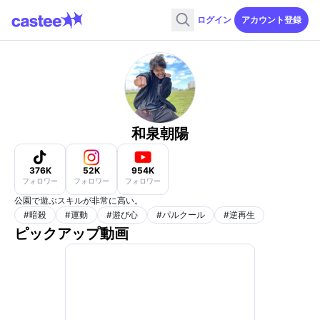
ログイン
アカウント登録
和泉朝陽
376K
52K
954K
フォロワー
フォロワー
フォロワー
公園で遊ぶスキルが非常に高い。
#
暗殺
#
運動
#
遊び心
#
パルクール
#
逆再生
ピックアップ動画