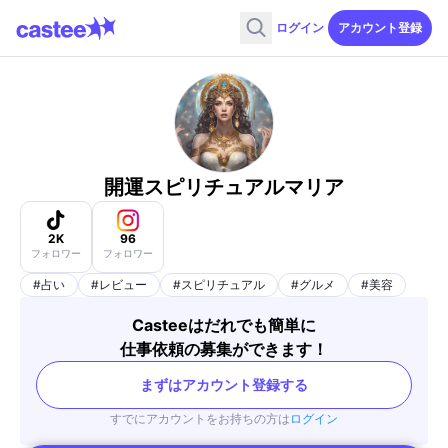
ログイン
アカウント登録
開運スピリチュアルマリア
2K
96
フォロワー
フォロワー
#
占い
#
レビュー
#
スピリチュアル
#
グルメ
#
美容
Casteeはだれでも簡単に
仕事依頼の募集ができます！
まずはアカウント登録する
すでにアカウントをお持ちの方は
ログイン