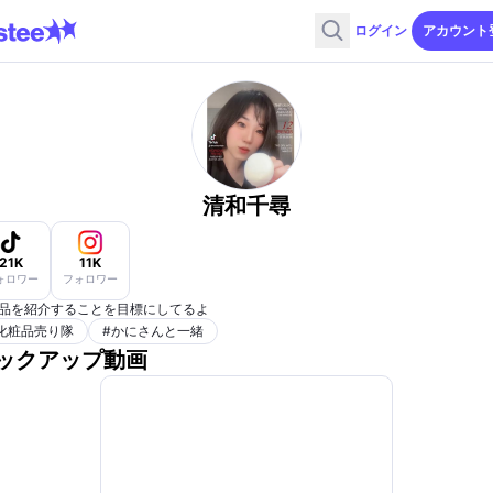
ログイン
アカウント
清和千尋
21K
11K
ォロワー
フォロワー
品を紹介することを目標にしてるよ
化粧品売り隊
#
かにさんと一緒
ックアップ動画