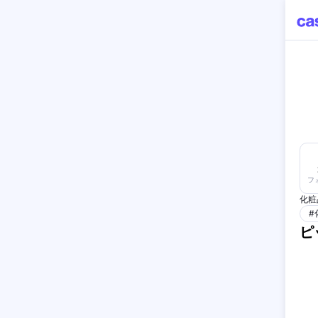
フ
化粧
#
ピ