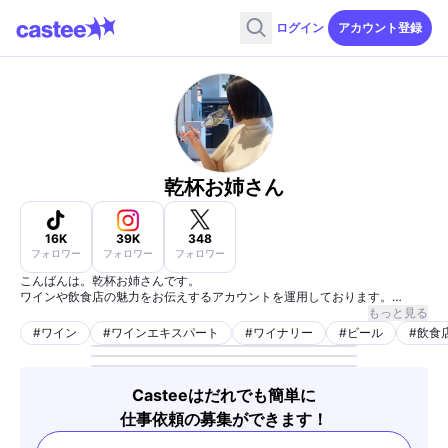
ログイン
アカウント登録
乾杯お姉さん
16K
39K
348
フォロワー
フォロワー
フォロワー
こんばんは。乾杯お姉さんです。
ワインや飲食店の魅力をお伝えするアカウントを運用しております。
ただ褒めるだけじゃ無い、魅力をお伝えするように心がけております。
もっと見る
色々なことに調査しておりますので、お気軽にお声掛けください。
#
ワイン
#
ワインエキスパート
#
ワイナリー
#
ビール
#
飲食
▼資格
ビール検定3級
ワインエキスパート保持
Casteeはだれでも簡単に
仕事依頼の募集ができます！