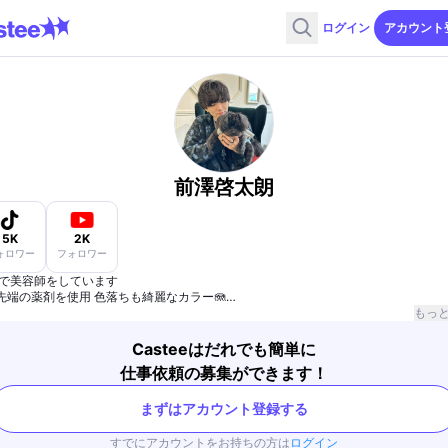
ログイン
アカウント
前澤啓太朗
5K
2K
ォロワー
フォロワー
で美容師をしています
先端の薬剤を使用 色落ちも綺麗なカラー🪼
丁寧な施術でどんな履歴も綺麗に🦄
もっ
エフェクトブリーチ&染めるエルエクステアンバサダー
Casteeはだれでも簡単に
仕事依頼の募集ができます！
まずはアカウント登録する
すでにアカウントをお持ちの方は
ログイン