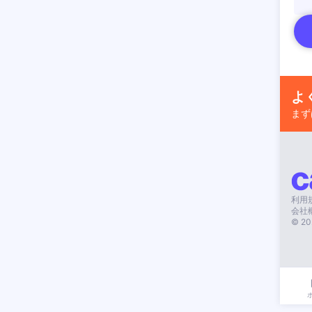
よ
まず
利用
会社
©
20