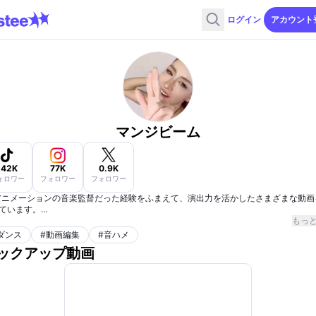
ログイン
アカウント
マンジビーム
142K
77K
0.9K
ォロワー
フォロワー
フォロワー
アニメーションの音楽監督だった経験をふまえて、演出力を活かしたさまざまな動画
ています。
の動画コンサル、制作も行っております。
もっ
ダンス
#
動画編集
#
音ハメ
監督として関わったTVアニメ、映画、ビデオ、30作品以上
ックアップ動画
pcut編集クリエイター
NEスタンプは10000個以上制作