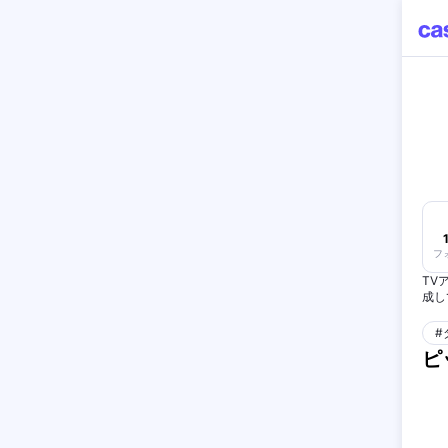
フ
TV
成し
企業
#
音楽
ピ
ca
LI