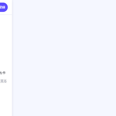
登録
を作
と見る