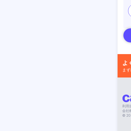
よ
まず
利用
会社
©
20