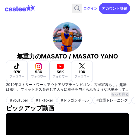
ログイン
アカウント登録
無重力のMASATO / MASATO YANO
97K
53K
56K
10K
フォロワー
フォロワー
フォロワー
フォロワー
2019年ストリートワークアウトアジアチャンピオン。古民家暮らし。趣味
は旅行。フィットネスを通じて人々に幸せを与えられるような活動をしてい
ます。
もっと見る
#
YouTuber
#
TikToker
#
ドラゴンボール
#
自重トレーニング
ピックアップ動画