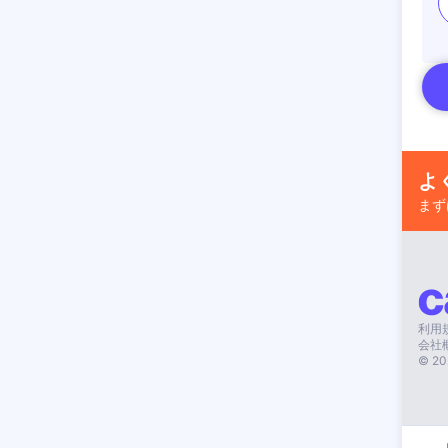
よ
まず
利用
会社
©
20