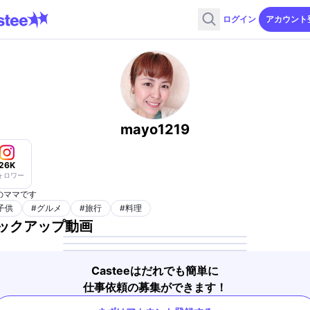
ログイン
アカウント
mayo1219
26K
ォロワー
のママです
子供
#
グルメ
#
旅行
#
料理
ックアップ動画
Casteeはだれでも簡単に
仕事依頼の募集ができます！