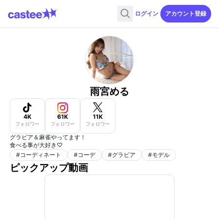
ログイン
アカウント登録
雨宮める
4K
61K
11K
フォロワー
フォロワー
フォロワー
グラビア＆麻雀やってます！
食べる事が大好き♡
#
コーディネート
#
コーデ
#
グラビア
#
モデル
ピックアップ動画