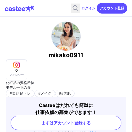
ログイン
アカウント登録
mikako0911
0
フォロワー
化粧品の資格所持
モデル一児の母
#
美容 筋トレ
#
メイク
#
#美肌
Casteeはだれでも簡単に
仕事依頼の募集ができます！
まずはアカウント登録する