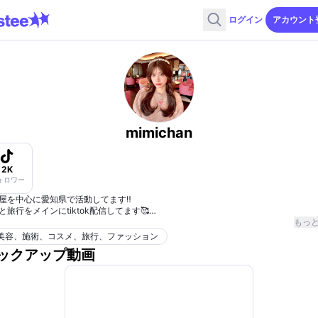
ログイン
アカウント
mimichan
2K
ォロワー
屋を中心に愛知県で活動してます‼︎
と旅行をメインにtiktok配信してます🥰
ボして貰えると嬉しいです✨
もっ
しくお願いいたします🙇‍♀️
美容、施術、コスメ、旅行、ファッション
ックアップ動画