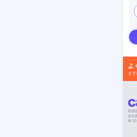
よ
まず
利用
会社
©
20