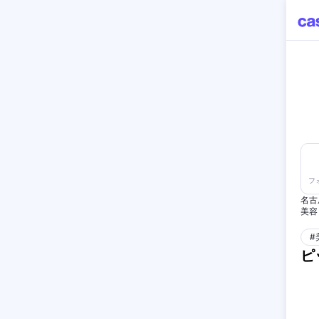
フ
名古
美容
コラ
よろ
#
ピ