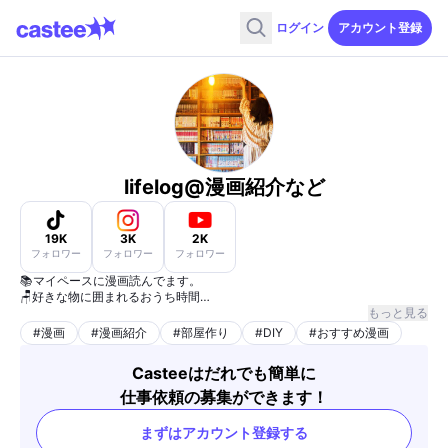
ログイン
アカウント登録
lifelog@漫画紹介など
19K
3K
2K
フォロワー
フォロワー
フォロワー
📚マイペースに漫画読んでます。
🪑好きな物に囲まれるおうち時間
🎞️YouTubeやTikTokでたまに動画載せます！
もっと見る
#
漫画
#
漫画紹介
#
部屋作り
#
DIY
#
おすすめ漫画
Casteeはだれでも簡単に
仕事依頼の募集ができます！
まずはアカウント登録する