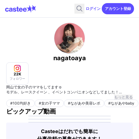
ログイン
アカウント登録
nagatoaya
22K
フォロワー
岡山で女の子のママをしてます☺︎
モデル、レースクイーン 、イベントコンパニオンなどしてました！
よろしくお願いいたします☺︎！！
もっと見る
#
100均好き
#
女の子ママ
#
ながあや美容レポ
#
ながあやbaby
ピックアップ動画
Casteeはだれでも簡単に
仕事依頼の募集ができます！