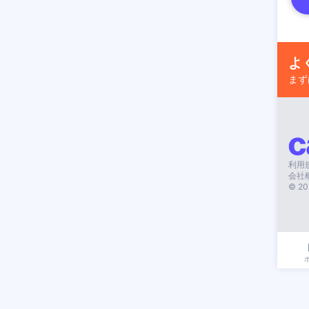
よ
まず
利用
会社
©
20