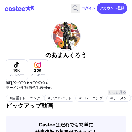
ログイン
アカウント登録
のあまんくろう
10K
26K
フォロワー
フォロワー
95’🚹/KYOTO🍵→TOKYO🗼
ラーメン🍜/焼肉🥩/お寿司🍣
🎖️食べログラーメンTOKYO百名店3年連続制覇
もっと見る
🎖️Tabelog Reviewer Award 2023 受賞
#
自重トレーニング
#
アクロバット
#
トレーニング
#
ラーメン
🎖️元芸人、筋トレもガチ🏋️
ピックアップ動画
Casteeはだれでも簡単に
仕事依頼の募集ができます！