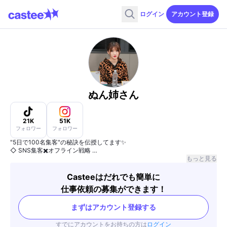
ログイン
アカウント登録
ぬん姉さん
21K
51K
フォロワー
フォロワー
"5日で100名集客"の秘訣を伝授してます✨
◇ SNS集客✖️オフライン戦略
◇美容サロンへ月50名集客、支援社数25社
もっと見る
元底辺営業マン→億を売上トップ営業マン
美容サロン｜飲食｜イベント｜セミナー
Casteeはだれでも簡単に
仕事依頼の募集ができます！
まずはアカウント登録する
すでにアカウントをお持ちの方は
ログイン