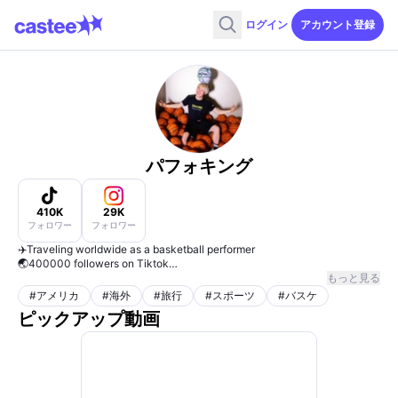
ログイン
アカウント登録
パフォキング
410K
29K
フォロワー
フォロワー
✈️Traveling worldwide as a basketball performer
🌏400000 followers on Tiktok
🎪tour @360allstars
もっと見る
🇯🇵Japan
#
アメリカ
#
海外
#
旅行
#
スポーツ
#
バスケ
💓Ambassador→ SPALDING,KOREDE
ピックアップ動画