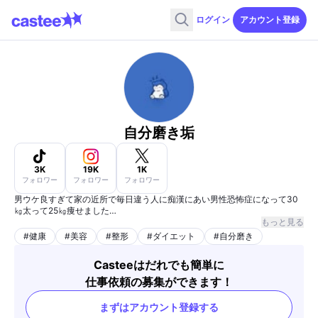
ログイン
アカウント登録
自分磨き垢
3K
19K
1K
フォロワー
フォロワー
フォロワー
男ウケ良すぎて家の近所で毎日違う人に痴漢にあい男性恐怖症になって30
㎏太って25㎏痩せました
もっと見る
自己投資額3000万ぐらい
#
健康
#
美容
#
整形
#
ダイエット
#
自分磨き
Casteeはだれでも簡単に
仕事依頼の募集ができます！
まずはアカウント登録する