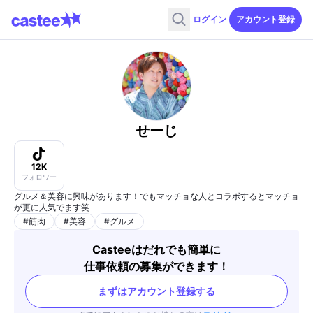
ログイン
アカウント登録
せーじ
12K
フォロワー
グルメ＆美容に興味があります！でもマッチョな人とコラボするとマッチョ
が更に人気でます笑
#
筋肉
#
美容
#
グルメ
Casteeはだれでも簡単に
仕事依頼の募集ができます！
まずはアカウント登録する