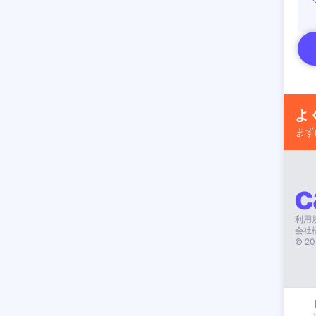
よ
まず
利用
会社
©
20