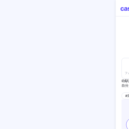
フ
幼馴
自分
りま
#