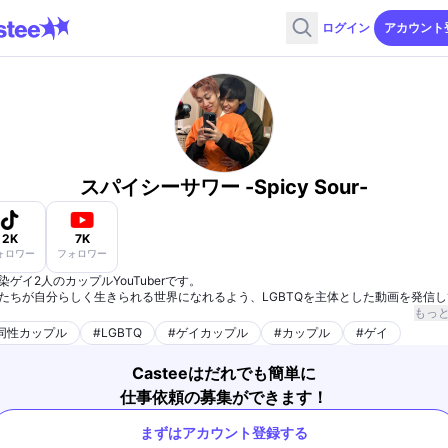
ログイン
アカウント
スパイシーサワー -Spicy Sour-
2K
7K
ォロワー
フォロワー
染ゲイ2人のカップルYouTuberです。
たちが自分らしく生きられる世界になれるよう、LGBTQを主体とした動画を発信し
す。
もっ
同性カップル
#
LGBTQ
#
ゲイカップル
#
カップル
#
ゲイ
Casteeはだれでも簡単に
仕事依頼の募集ができます！
まずはアカウント登録する