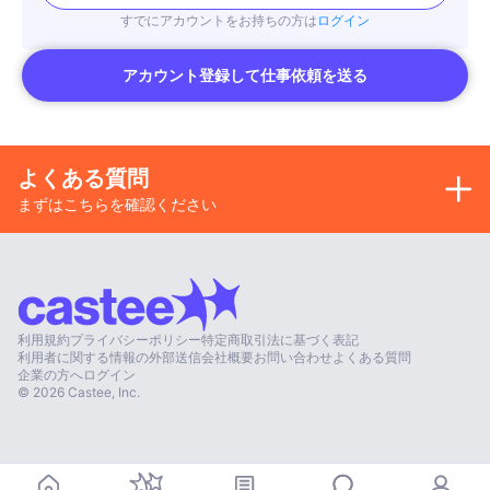
ネットラジオハピたま毎日放送中です！
すでにアカウントをお持ちの方は
ログイン
毎週びわモニのアシスタントとしてレギュラー出演中！(びわ湖放送でも放
送中❣️)
びわカンの番組にも出演しています！
アカウント登録して仕事依頼を送る
撮影会をしたり、生写真撮影など色々しているので
撮影にはある程度慣れていると思います！
よろしくお願いします！
3stone 小谷たまえ
よくある質問
まずはこちらを確認ください
利用規約
プライバシーポリシー
特定商取引法に基づく表記
利用者に関する情報の外部送信
会社概要
お問い合わせ
よくある質問
企業の方へ
ログイン
©
2026
Castee, Inc.