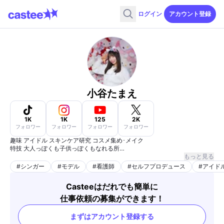
ログイン
アカウント登録
小谷たまえ
1K
1K
125
2K
フォロワー
フォロワー
フォロワー
フォロワー
趣味 アイドル スキンケア研究 コスメ集め･メイク
特技 大人っぽくも子供っぽくもなれる所
インナー撮影･水着対応不可
もっと見る
身長163cm 体重47キロ
#
シンガー
#
モデル
#
看護師
#
セルフプロデュース
#
アイド
資格 看護師･運転免許
Casteeはだれでも簡単に
実績
仕事依頼の募集ができます！
2020年Bestofmiss滋賀ファイナリスト
2023年ミスアース滋賀ファイナリスト
まずはアカウント登録する
関西･名古屋のライブハウスにてライブをしています。