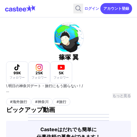
ログイン
アカウント登録
篠塚 翼
99K
25K
5K
フォロワー
フォロワー
フォロワー
\ 明日の神奈川デート・旅行にもう困らない！/
『神奈川のデートスポット探すの大変』 を解決。
もっと見る
・30秒で神奈川のスポットを紹介！
#
海外旅行
#
神奈川
#
旅行
・次の休みに行くデート,旅行の参考にして✌️
ピックアップ動画
・SNS総フォロワー15万人
お仕事のご相談はこちらからお願いします🙇↓
Casteeはだれでも簡単に
仕事依頼の募集ができます！