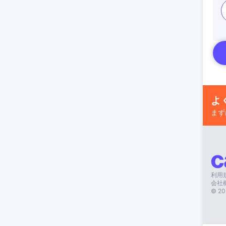
よ
まず
利用
会社
©
20