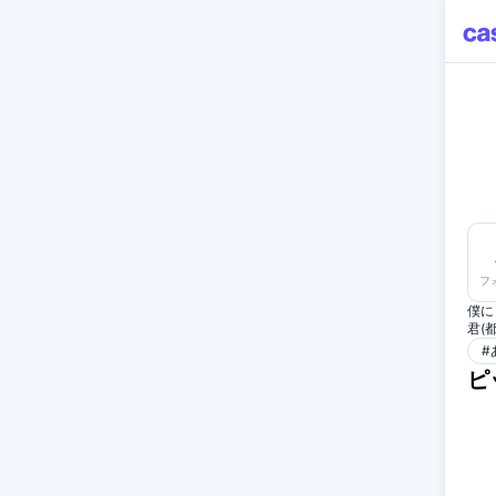
フ
僕に
君(
#
ピ