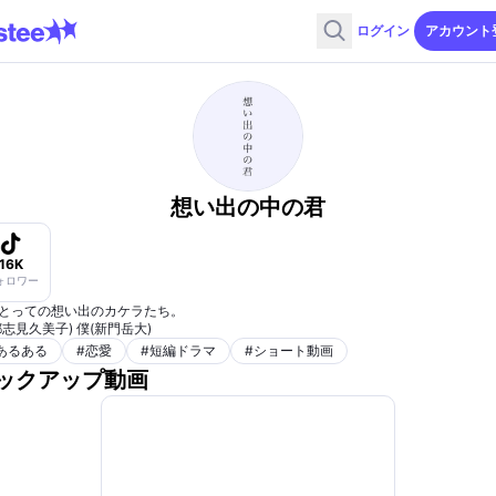
ログイン
アカウント
想い出の中の君
16K
ォロワー
とっての想い出のカケラたち。
都志見久美子) 僕(新門岳大)
あるある
#
恋愛
#
短編ドラマ
#
ショート動画
ックアップ動画