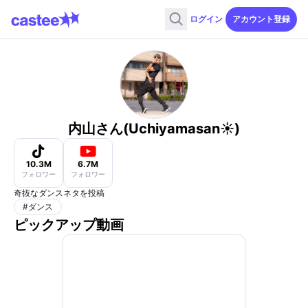
ログイン
アカウント登録
内山さん(Uchiyamasan☀️)
10.3M
6.7M
フォロワー
フォロワー
奇抜なダンスネタを投稿
#
ダンス
ピックアップ動画