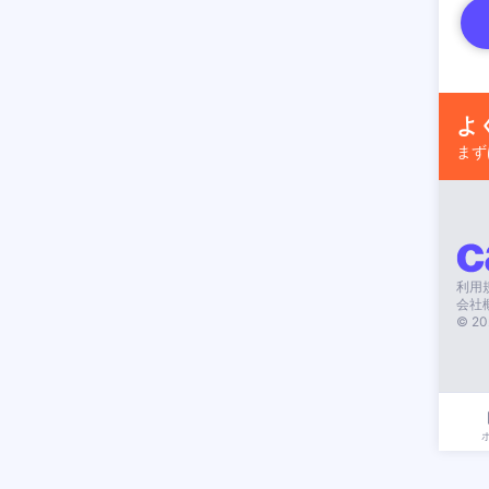
よ
まず
利用
会社
©
20