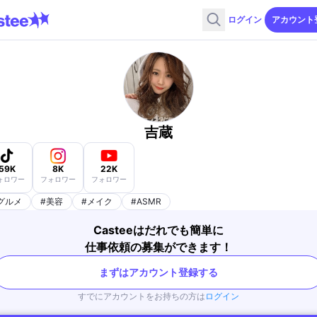
ログイン
アカウント
吉蔵
59K
8K
22K
ォロワー
フォロワー
フォロワー
グルメ
#
美容
#
メイク
#
ASMR
Casteeはだれでも簡単に
仕事依頼の募集ができます！
まずはアカウント登録する
すでにアカウントをお持ちの方は
ログイン