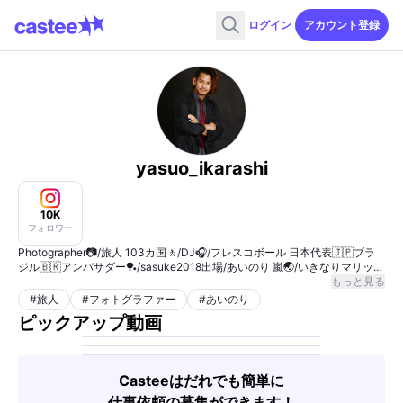
ログイン
アカウント登録
yasuo_ikarashi
10K
フォロワー
Photographer📷/旅人 103カ国🚶/DJ🎧/フレスコボール 日本代表🇯🇵ブラ
ジル🇧🇷アンバサダー🏓/sasuke2018出場/あいのり 嵐🌏/いきなりマリッジ
ヤスオ💍/世界遺産検定2級
もっと見る
#
旅人
#
フォトグラファー
#
あいのり
ピックアップ動画
Casteeはだれでも簡単に
仕事依頼の募集ができます！