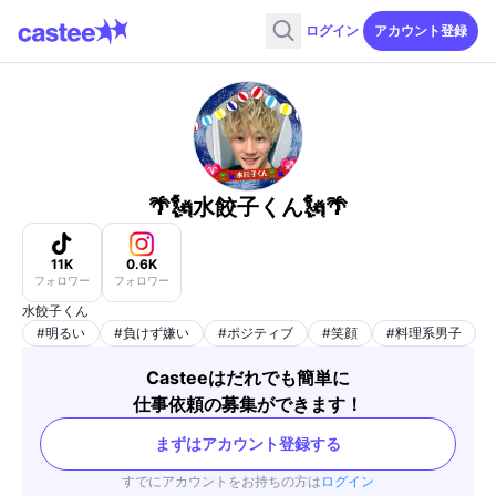
ログイン
アカウント登録
🌴🗽水餃子くん🗽🌴
11K
0.6K
フォロワー
フォロワー
水餃子くん
#
明るい
#
負けず嫌い
#
ポジティブ
#
笑顔
#
料理系男子
Casteeはだれでも簡単に
仕事依頼の募集ができます！
まずはアカウント登録する
すでにアカウントをお持ちの方は
ログイン