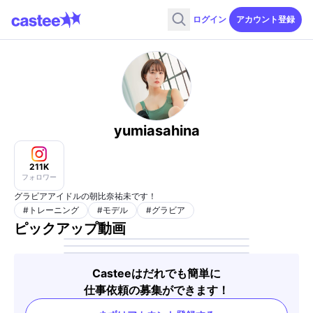
ログイン
アカウント登録
yumiasahina
211K
フォロワー
グラビアアイドルの朝比奈祐未です！
#
トレーニング
#
モデル
#
グラビア
ピックアップ動画
Casteeはだれでも簡単に
仕事依頼の募集ができます！