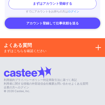
参加希望・興味のある方お気軽にお声掛けください！
まずはアカウント登録する
#琴 #さくら #コラボ募集
すでにアカウントをお持ちの方は
ログイン
#Koto100Collab #SakuraKotoProject
アカウント登録して仕事依頼を送る
このアカウントを通じて、
様々な人と『 箏×○○○でショート動画 』
コラボしていけたら嬉しいです🇯🇵
和の魅力を楽しんでいきましょう✨
ワクワクするコラボお待ちしてます〜！
よくある質問
まずはこちらを確認ください
━━━━━━━ ∙ʚ🐈‍⬛ɞ∙ ━━━━━━━
Hi !
I'm Miyave, I’m koto player.🎧🪽
Feel free to follow along and let's enjoy the beauty of Japanese culture t
ogether!
利用規約
プライバシーポリシー
特定商取引法に基づく表記
If you're excited about collaborations,
利用者に関する情報の外部送信
会社概要
お問い合わせ
よくある質問
Don't hesitate to DM me anytime.
企業の方へ
ログイン
©
2026
Castee, Inc.
Thank you for coming to this account!