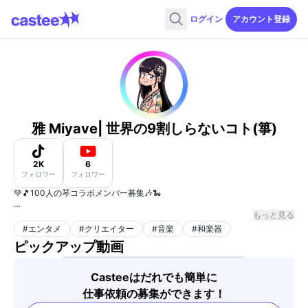
ログイン
アカウント登録
雅 Miyave| 世界の9割しらないコト(箏)
2K
6
フォロワー
フォロワー
💚🎵100人の琴コラボメンバー募集🎶🐍
オリジナル『さくら』音源で一緒にコラボしませんか？
もっと見る
#
エンタメ
#
クリエイター
#
音楽
#
和楽器
✔️琴経験者も初心者も大歓迎！
ピックアップ動画
✔️コラボ動画は素敵な作品として公開予定
🎁 『 さくら 』 オリジナル音源プレゼント
Casteeはだれでも簡単に
自身の演奏活動や和楽器のBGMとしても活用OK!
仕事依頼の募集ができます！
どんなコラボもOK✨