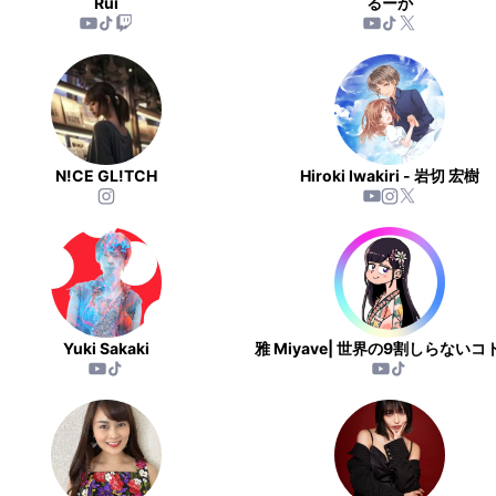
Rui
るーか
N!CE GL!TCH
Hiroki Iwakiri - 岩切 宏樹
Yuki Sakaki