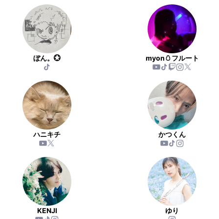
ぼん。💮
myon🥚フルート
ハニキチ
かつくん
KENJI
ゆり