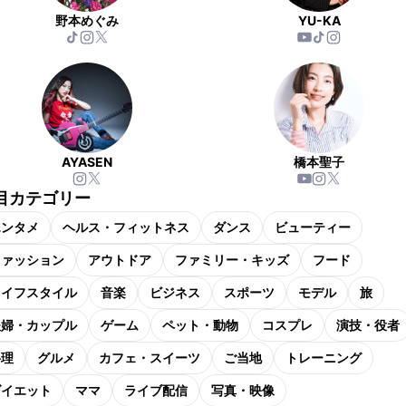
野本めぐみ
YU-KA
AYASEN
橋本聖子
目カテゴリー
エンタメ
ヘルス・フィットネス
ダンス
ビューティー
ファッション
アウトドア
ファミリー・キッズ
フード
ライフスタイル
音楽
ビジネス
スポーツ
モデル
旅
夫婦・カップル
ゲーム
ペット・動物
コスプレ
演技・役者
料理
グルメ
カフェ・スイーツ
ご当地
トレーニング
ダイエット
ママ
ライブ配信
写真・映像