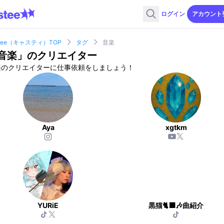
ログイン
アカウント
stee（キャスティ）TOP
タグ
音楽
音楽
」のクリエイター
楽のクリエイターに仕事依頼をしましょう！
Aya
xgtkm
YURiE
黒猫🐈‍⬛🎶曲紹介