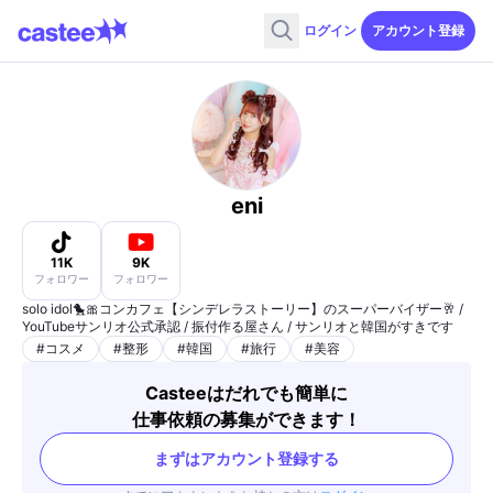
ログイン
アカウント登録
eni
11K
9K
フォロワー
フォロワー
solo idol🐤🎀コンカフェ【シンデレラストーリー】のスーパーバイザー🥂 /
YouTubeサンリオ公式承認 / 振付作る屋さん / サンリオと韓国がすきです
#
コスメ
#
整形
#
韓国
#
旅行
#
美容
Casteeはだれでも簡単に
仕事依頼の募集ができます！
まずはアカウント登録する