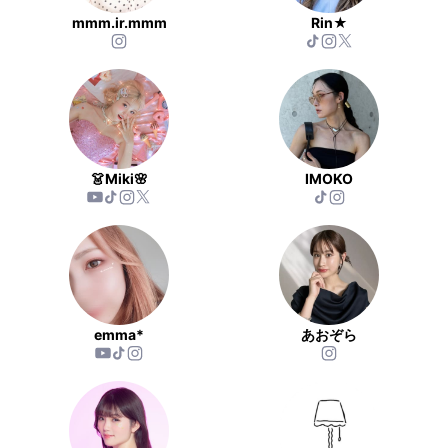
mmm.ir.mmm
Rin★
👗Miki🌸
IMOKO
emma*
あおぞら