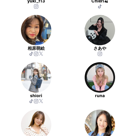
yuki_f13
Chieri🍒
相原萌絵
さあや
shiori
runa