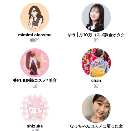
mimimi.olcosme
ゆう | 月10万コスメ課金オタク
🍓𝐏𝐔𝐑𝐈𝐍🧸コスメ*美容
chan
shizuka
なっちゃんコスメに沼った女