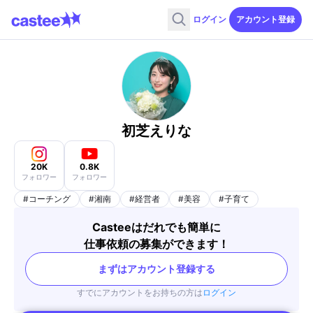
ログイン
アカウント登録
初芝えりな
20K
0.8K
フォロワー
フォロワー
#
コーチング
#
湘南
#
経営者
#
美容
#
子育て
Casteeはだれでも簡単に
仕事依頼の募集ができます！
まずはアカウント登録する
すでにアカウントをお持ちの方は
ログイン