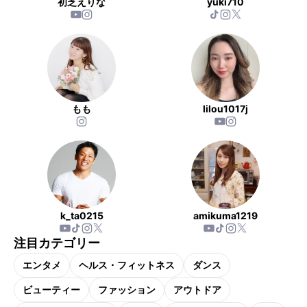
初芝えりな
yuki710
もも
lilou1017j
k_ta0215
amikuma1219
注目カテゴリー
エンタメ
ヘルス・フィットネス
ダンス
ビューティー
ファッション
アウトドア