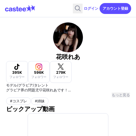
ログイン
アカウント登録
花咲れあ
395K
596K
279K
フォロワー
フォロワー
フォロワー
モデル/グラビア/タレント
グラビア界の問題児♡花咲れあです！
https://lit.link/Hanasaki0503Rea
もっと見る
#
コスプレ
#
姉妹
ピックアップ動画