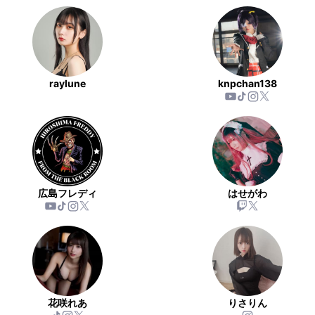
raylune
knpchan138
広島フレディ
はせがわ
花咲れあ
りさりん