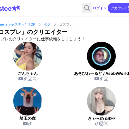
ログイン
アカウント
stee（キャスティ）TOP
タグ
コスプレ
コスプレ
」のクリエイター
スプレのクリエイターに仕事依頼をしましょう！
ごんちゃん
あそびわーるど / AsobiWorld
埼玉の鹿
きゃらめる❄️🍬