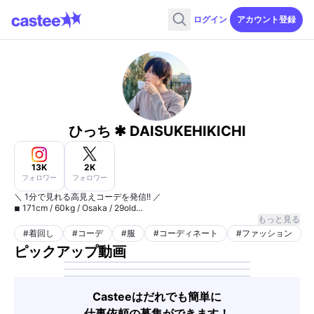
ログイン
アカウント登録
ひっち ✱ DAISUKEHIKICHI
13K
2K
フォロワー
フォロワー
＼ 1分で見れる高見えコーデを発信!! ／
◾︎ 171cm / 60kg / Osaka / 29old
◾︎ “キレイめ” & “カジュアル” で異性ウケ
もっと見る
#
着回し
#
コーデ
#
服
#
コーディネート
#
ファッション
ピックアップ動画
Casteeはだれでも簡単に
仕事依頼の募集ができます！